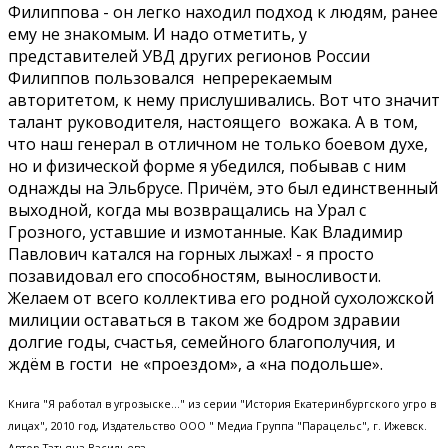
Филиппова - он легко находил подход к людям, ранее
ему не знакомым. И надо отметить, у
представителей УВД других регионов России
Филиппов пользовался непререкаемым
авторитетом, к нему прислушивались. Вот что значит
талант руководителя, настоящего вожака. А в том,
что наш генерал в отличном не только боевом духе,
но и физической форме я убедился, побывав с ним
однажды на Эльбрусе. Причём, это был единственный
выходной, когда мы возвращались на Урал с
Грозного, уставшие и измотанные. Как Владимир
Павлович катался на горных лыжах! - я просто
позавидовал его способностям, выносливости.
Желаем от всего коллектива его родной сухоложской
милиции оставаться в таком же бодром здравии
долгие годы, счастья, семейного благополучия, и
ждём в гости не «проездом», а «на подольше».
Книга "Я работал в угрозыске..." из серии "История Екатеринбургского угро в
лицах", 2010 год, Издательство ООО " Медиа Группа "Парацельс", г. Ижевск.