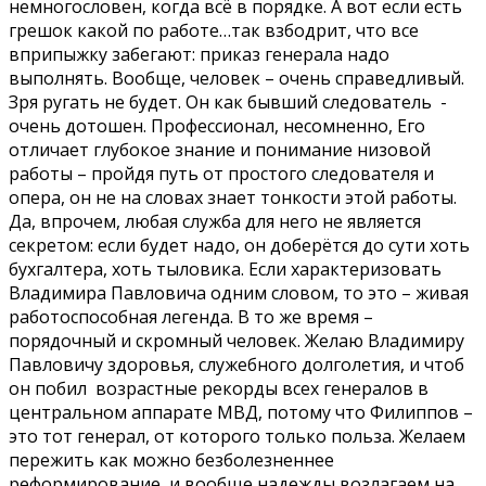
немногословен, когда всё в порядке. А вот если есть
грешок какой по работе…так взбодрит, что все
вприпыжку забегают: приказ генерала надо
выполнять. Вообще, человек – очень справедливый.
Зря ругать не будет. Он как бывший следователь -
очень дотошен. Профессионал, несомненно, Его
отличает глубокое знание и понимание низовой
работы – пройдя путь от простого следователя и
опера, он не на словах знает тонкости этой работы.
Да, впрочем, любая служба для него не является
секретом: если будет надо, он доберётся до сути хоть
бухгалтера, хоть тыловика. Если характеризовать
Владимира Павловича одним словом, то это – живая
работоспособная легенда. В то же время –
порядочный и скромный человек. Желаю Владимиру
Павловичу здоровья, служебного долголетия, и чтоб
он побил возрастные рекорды всех генералов в
центральном аппарате МВД, потому что Филиппов –
это тот генерал, от которого только польза. Желаем
пережить как можно безболезненнее
реформирование, и вообще надежды возлагаем на