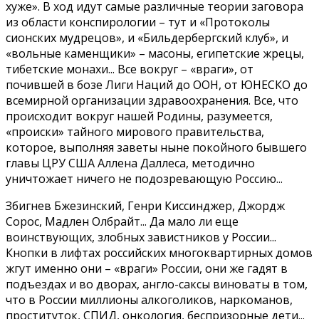
хуже». В ход идут самые различные теории заговора
из области конспирологии – тут и «Протоколы
сионских мудрецов», и «Бильдербергский клуб», и
«вольные каменщики» – масоны, египетские жрецы,
тибетские монахи... Все вокруг – «враги», от
почившей в бозе Лиги Наций до ООН, от ЮНЕСКО до
всемирной организации здравоохранения. Все, что
происходит вокруг нашей Родины, разумеется,
«происки» тайного мирового правительства,
которое, выполняя заветы ныне покойного бывшего
главы ЦРУ США Аллена Даллеса, методично
уничтожает ничего не подозревающую Россию...
Збигнев Бжезинский, Генри Киссинджер, Джордж
Сорос, Мадлен Олбрайт... Да мало ли еще
воинствующих, злобных завистников у России...
Кнопки в лифтах российских многоквартирных домов
жгут именно они – «враги» России, они же гадят в
подъездах и во дворах, англо-саксы виноваты в том,
что в России миллионы алкоголиков, наркоманов,
проституток, СПИД, онкология, беспризорные дети...