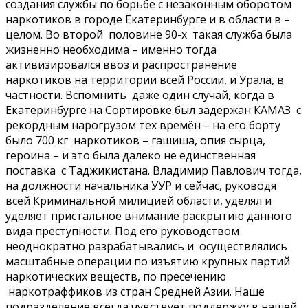
создания службы по борьбе с незаконным оборотом
наркотиков в городе Екатеринбурге и в области в –
целом. Во второй половине 90-х такая служба была
жизненно необходима – именно тогда
активизировался ввоз и распространение
наркотиков на территории всей России, и Урала, в
частности. Вспомнить даже один случай, когда в
Екатеринбурге на Сортировке был задержан КАМАЗ с
рекордным нарогрузом тех времён – на его борту
было 700 кг наркотиков – гашиша, опия сырца,
героина – и это была далеко не единственная
поставка с Таджикистана. Владимир Павлович тогда,
на должности начальника УУР и сейчас, руководя
всей Криминальной милицией области, уделял и
уделяет пристальное внимание раскрытию данного
вида преступности. Под его руководством
неоднократно разрабатывались и осуществлялись
масштабные операции по изъятию крупных партий
наркотических веществ, по пресечению
наркотраффиков из стран Средней Азии. Наше
подразделение всегда чувствует поддержку в нашей