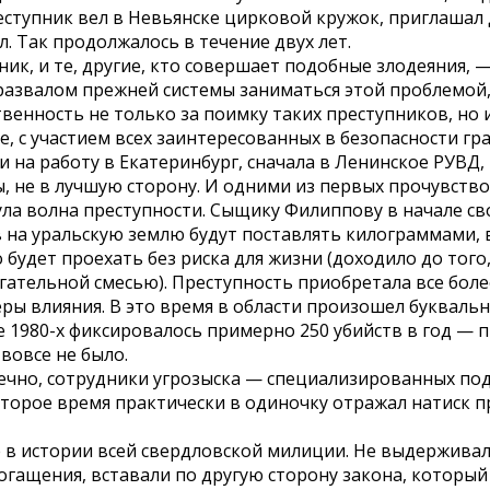
тупник вел в Невьянске цирковой кружок, приглашал 
. Так продолжалось в течение двух лет.
к, и те, другие, кто совершает подобные злодеяния, 
с развалом прежней системы заниматься этой проблемой
венность не только за поимку таких преступников, но 
 с участием всех заинтересованных в безопасности гр
на работу в Екатеринбург, сначала в Ленинское РУВД, 
вы, не в лучшую сторону. И одними из первых прочувств
ула волна преступности. Сыщику Филиппову в начале св
ов на уральскую землю будут поставлять килограммами,
 будет проехать без риска для жизни (доходило до то
гательной смесью). Преступность приобретала все боле
ы влияния. В это время в области произошел буквально
ле 1980-х фиксировалось примерно 250 убийств в год — 
 вовсе не было.
нечно, сотрудники угрозыска — специализированных по
оторое время практически в одиночку отражал натиск 
 в истории всей свердловской милиции. Не выдерживали
гащения, вставали по другую сторону закона, который