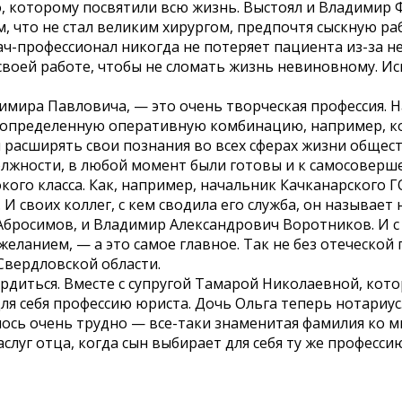
о, которому посвятили всю жизнь. Выстоял и Владимир 
м, что не стал великим хирургом, предпочтя сыскную ра
ч-профессионал никогда не потеряет пациента из-за не
воей работе, чтобы не сломать жизнь невиновному. Ис
димира Павловича, — это очень творческая профессия.
 определенную оперативную комбинацию, например, ко
 расширять свои познания во всех сферах жизни общест
олжности, в любой момент были готовы и к самосоверш
ого класса. Как, например, начальник Качканарского
И своих коллег, с кем сводила его служба, он называет
Абросимов, и Владимир Александрович Воротников. И 
еланием, — а это самое главное. Так не без отеческо
Свердловской области.
рдиться. Вместе с супругой Тамарой Николаевной, кото
 для себя профессию юриста. Дочь Ольга теперь нотариу
лось очень трудно — все-таки знаменитая фамилия ко м
слуг отца, когда сын выбирает для себя ту же професси