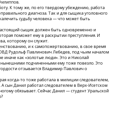
Филиппов.
боту. К тому же, по его твердому убеждению, работа
правильного диагноза. Так и для сыщика уголовного
калечить судьбу человека — что может быть
 Настоящий сыщик должен быть одновременно и
торая поможет ему в раскрытии преступления. И
ва, которому он служит.
енствованию, и к самопожертвованию, в свое время
 ГОВД Рудольф Павлинович Лебедев, под чьим началом
 не иначе как «золотые люди». Это и Николай
с нынешними подчиненными ему тоже повезло. Это
й гордости отзывается Владимир Павлович о
рая когда-то тоже работала в милиции следователем,
с. А сын Данил работал следователем в Верх-Исетском
ногому обязывает. Сейчас Данил — студент Уральской
ю?