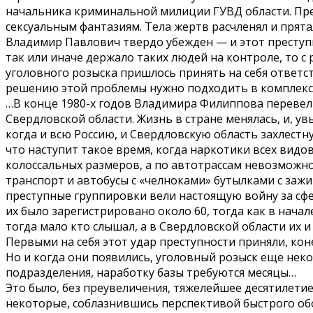
начальника криминальной милиции ГУВД области. Прес
сексуальным фантазиям. Тела жертв расчленял и прятал
Владимир Павлович твердо убежден — и этот преступни
так или иначе держало таких людей на контроле, то 
уголовного розыска пришлось принять на себя ответст
решению этой проблемы нужно подходить в комплексе,
…В конце 1980-х годов Владимира Филиппова перевели 
Свердловской области. Жизнь в стране менялась, и, у
когда и всю Россию, и Свердловскую область захлестн
что наступит такое время, когда наркотики всех вид
колоссальных размеров, а по автотрассам невозможно
транспорт и автобусы с «челноками» бутылками с зажи
преступные группировки вели настоящую войну за сфер
их было зарегистрировано около 60, тогда как в нача
тогда мало кто слышал, а в Свердловской области их и
Первыми на себя этот удар преступности приняли, ко
Но и когда они появились, уголовный розыск еще нек
подразделения, наработку базы требуются месяцы…
Это было, без преувеличения, тяжелейшее десятилетие
некоторые, соблазнившись перспективой быстрого обо