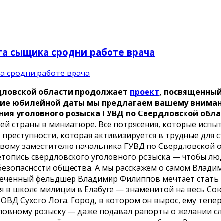
та сыщика сродни работе врача
ердловской области продолжает
проект
, посвященный
ерие юбилейной даты мы предлагаем вашему вниман
ния уголовного розыска ГУВД по Свердловской обла
всей страны в миниатюре. Все потрясения, которые испы
 преступности, которая активизируется в трудные для 
ервому заместителю начальника ГУВД по Свердловской 
летопись свердловского уголовного розыска — чтобы лю
безопасности общества. А мы расскажем о самом Влади
еченный фельдшер Владимир Филиппов мечтает стать ве
ся в школе милиции в Елабуге — знаменитой на весь Со
ОВД Сухого Лога. Город, в котором он вырос, ему тепер
овному розыску — даже подавал рапорты о желании сл