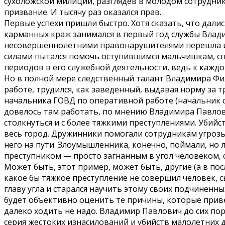
сухоложской милиции, разглядев в молодом сотрудник
призвание. И тысячу раз оказался прав.
Первые успехи пришли быстро. Хотя сказать, что дал
карманных краж занимался в первый год службы Владими
несовершеннолетними правонарушителями перешла из
силами пытался помочь оступившимся мальчишкам, спа
периодов в его служебной деятельности, ведь к каждо
Но в полной мере следственный талант Владимира Фи
работе, трудился, как заведенный, выдавая норму за 
начальника ГОВД по оперативной работе (начальник 
довелось там работать, по мнению Владимира Павлови
столкнуться и с более тяжкими преступлениями. Убий
весь город. Дружинники помогали сотрудникам угрозы
него на пути. Злоумышленника, конечно, поймали, но 
преступником — просто загнанным в угол человеком,
Может быть, этот пример, может быть, другие (а в п
какое бы тяжкое преступление не совершил человек, 
главу угла и старался научить этому своих подчиненн
будет объективно оценить те причины, которые приве
далеко ходить не надо. Владимир Павлович до сих пор
серия жестоких изнасилований и убийств малолетних д