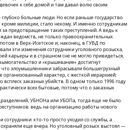
девочек к себе домой и там давал волю своим
— глубоко больные люди. Но если раньше государство
, кроме милиции, стало некому. И именно сотрудникам
и за предотвращение таких преступлений. А ведь к
аждан ведомств, не только правоохранительных.
потом в Верх-Исетское и, наконец, в ГУВД по
овали эти изменения сотрудники уголовного розыска,
оей карьеры и в страшном сне не могло привидеться,
 вымогательство и «крышевание» достигнут
го, что злоумышленники забрасывали большегрузный
е организованный характер, с жесткой иерархией;
 всплеск заказных убийств. В одном только 1996 году
практически всех бытовые, потому что о заказных
дразделений, УБНОНа или УБОПа, тогда еще не было.
преступников: ведь на организацию работы нового
 сотрудники: кто-то просто уходил со службы, а
 охраняли еще вчера. Но уголовный розыск выстоял —