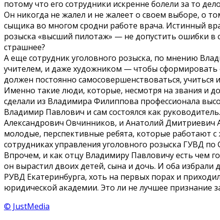
потому что его сотрудники искренне болели за то дел
Он никогда не жалел и не жалеет о своем выборе, о то
сыщика во многом сродни работе врача. Истинный вра
розыска «высший пилотаж» — не допустить ошибки в с
страшнее?
А еще сотрудник уголовного розыска, по мнению Вла
учителем, и даже художником — чтобы сформировать
должен постоянно самосовершенствоваться, учиться и
Именно такие люди, которые, несмотря на звания и д
сделали из Владимира Филиппова профессионала высок
Владимир Павлович и сам состоялся как руководитель. 
Александрович Овчинников, и Анатолий Дмитриевич 
молодые, перспективные ребята, которые работают с ж
сотрудниках управления уголовного розыска ГУВД по 
Впрочем, и как отцу Владимиру Павловичу есть чем го
он вырастил двоих детей, сына и дочь. И оба избрали
РУВД Екатеринбурга, хоть на первых порах и приходи
юридической академии. Это ли не лучшее признание за
© JustMedia