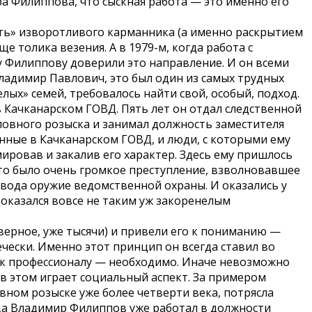
а Филиппова, что сыскная работа — это именно его
оть» изворотливого карманника (а именно раскрытием
 толика везения. А в 1979-м, когда работа с
Филиппову доверили это направление. И он всеми
ладимир Павлович, это был один из самых трудных
лых» семей, требовалось найти свой, особый, подход.
 Качканарском ГОВД. Пять лет он отдал следственной
оловного розыска и занимал должность заместителя
ные в Качканарском ГОВД, и люди, с которыми ему
ировав и закалив его характер. Здесь ему пришлось
это было очень громкое преступление, взволновавшее
авода оружие ведомственной охраны. И оказались у
, оказался вовсе не таким уж закоренелым
верное, уже тысячи) и привели его к пониманию —
чески. Именно этот принцип он всегда ставил во
 как профессионалу — необходимо. Иначе невозможно
в этом играет социальный аспект. За примером
овном розыске уже более четверти века, потрясла
огда Владимир Филиппов уже работал в должности